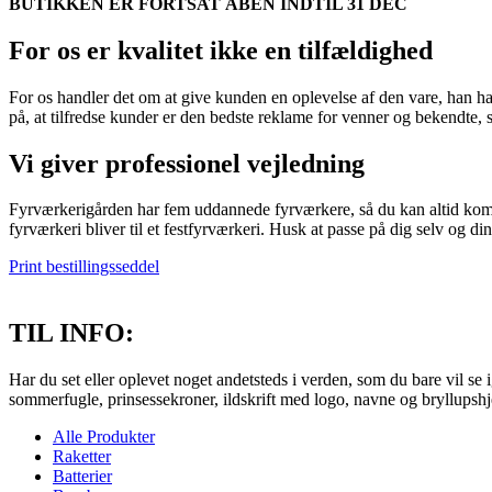
BUTIKKEN ER FORTSAT ÅBEN INDTIL 31 DEC
For os er kvalitet ikke en tilfældighed
For os handler det om at give kunden en oplevelse af den vare, han har
på, at tilfredse kunder er den bedste reklame for venner og bekendte,
Vi giver professionel vejledning
Fyrværkerigården har fem uddannede fyrværkere, så du kan altid komme
fyrværkeri bliver til et festfyrværkeri. Husk at passe på dig selv og di
Print bestillingsseddel
TIL INFO:
Har du set eller oplevet noget andetsteds i verden, som du bare vil se 
sommerfugle, prinsessekroner, ildskrift med logo, navne og bryllupsh
Alle Produkter
Raketter
Batterier