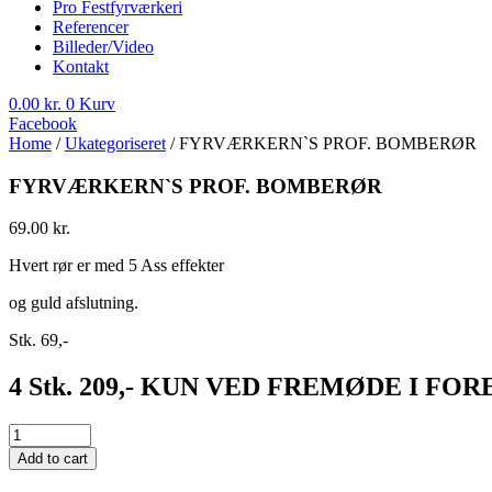
Pro Festfyrværkeri
Referencer
Billeder/Video
Kontakt
0.00
kr.
0
Kurv
Facebook
Home
/
Ukategoriseret
/ FYRVÆRKERN`S PROF. BOMBERØR
FYRVÆRKERN`S PROF. BOMBERØR
69.00
kr.
Hvert rør er med 5 Ass effekter
og guld afslutning.
Stk. 69,-
4 Stk. 209,- KUN VED FREMØDE I FO
FYRVÆRKERN`S
PROF.
Add to cart
BOMBERØR
quantity