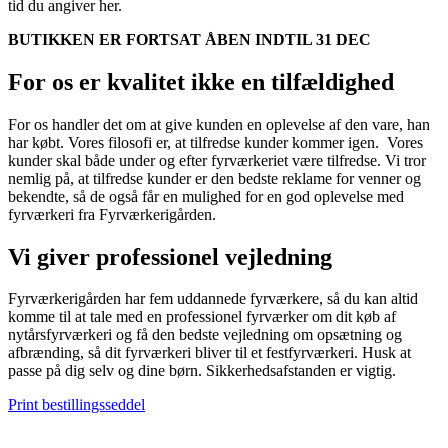
tid du angiver her.
BUTIKKEN ER FORTSAT ÅBEN INDTIL 31 DEC
For os er kvalitet ikke en tilfældighed
For os handler det om at give kunden en oplevelse af den vare, han
har købt. Vores filosofi er, at tilfredse kunder kommer igen. Vores
kunder skal både under og efter fyrværkeriet være tilfredse. Vi tror
nemlig på, at tilfredse kunder er den bedste reklame for venner og
bekendte, så de også får en mulighed for en god oplevelse med
fyrværkeri fra Fyrværkerigården.
Vi giver professionel vejledning
Fyrværkerigården har fem uddannede fyrværkere, så du kan altid
komme til at tale med en professionel fyrværker om dit køb af
nytårsfyrværkeri og få den bedste vejledning om opsætning og
afbrænding, så dit fyrværkeri bliver til et festfyrværkeri. Husk at
passe på dig selv og dine børn. Sikkerhedsafstanden er vigtig.
Print bestillingsseddel