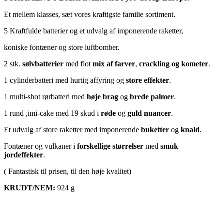
Et mellem klasses, sæt vores kraftigste familie sortiment.
5 Kraftfulde batterier og et udvalg af imponerende raketter,
koniske fontæner og store luftbomber.
2 stk.
sølvbatterier
med flot
mix af farver
,
crackling og kometer
.
1 cylinderbatteri med hurtig affyring og
store effekter
.
1 multi-shot rørbatteri med
høje brag
og
brede palmer
.
1 rund ,imi-cake med 19 skud i
røde
og
guld nuancer
.
Et udvalg af store raketter med imponerende
buketter
og
knald
.
Fontæner og vulkaner i
forskellige størrelser
med
smuk
jordeffekter
.
( Fantastisk til prisen, til den høje kvalitet)
KRUDT/NEM:
924 g